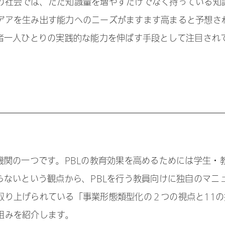
の社会では、ただ知識量を増やすだけでなく持っている知
デアを生み出す能力へのニーズがますます高まると予想さ
習者一人ひとりの実践的な能力を伸ばす手段として注目され
機関の一つです。PBLの教育効果を高めるためには学生・
らないという観点から、PBLを行う教員向けに独自のマニ
取り上げられている「事業形態類型化の２つの視点と11の
組みを紹介します。