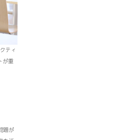
アクティ
トが重
問題が