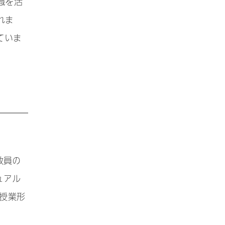
識を活
れま
ていま
教員の
ュアル
授業形