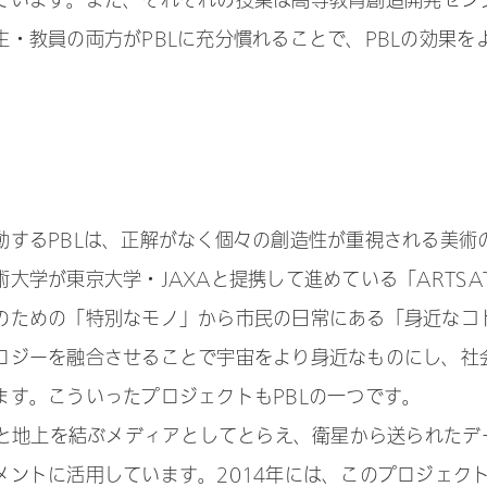
ています。また、それぞれの授業は高等教育創造開発セン
・教員の両方がPBLに充分慣れることで、PBLの効果を
動するPBLは、正解がなく個々の創造性が重視される美術
学が東京大学・JAXAと提携して進めている「ARTSAT
のための「特別なモノ」から市民の日常にある「身近なコ
ロジーを融合させることで宇宙をより身近なものにし、社
ます。こういったプロジェクトもPBLの一つです。
宙と地上を結ぶメディアとしてとらえ、衛星から送られたデ
ントに活用しています。2014年には、このプロジェク