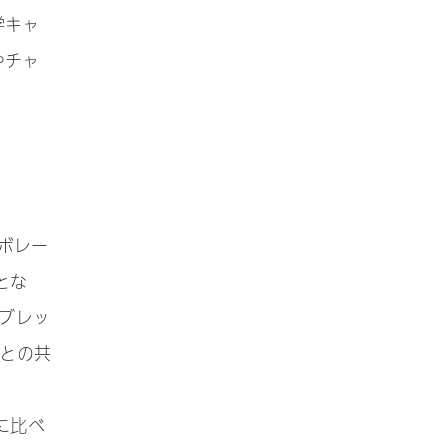
学キャ
やチャ
ボレー
とな
ブレッ
との共
に比べ