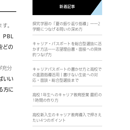
新着記事
探究学習の「夏の振り返り指導」――2
ます。
学期につなげる問いの深め方
PBL
、
キャリア・パスポートを総合型選抜に活
をどの
かす方法――志望理由書・面接への具体
的つなげ方
が充分
キャリアパスポートの書かせ方と高校で
の進路指導活用｜書けない生徒への対
ばいい
応・面談・総合型選抜まで
る方に
高校1年生へのキャリア教育授業 最初の
1時間の作り方
高校新入生のキャリア教育導入で押さえ
たい4つのポイント