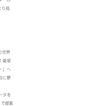
ターの
より高
の世界
 衛星
ト」へ
会に夢
ータを
トで提案