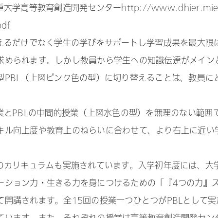
高等教育創造開発センターhttp://www.dhier.mie
pdf
伝えるだけでなく学生の学びをサポートし学習成果を最大限
求められます。しかし教員から学生への知識伝達がメイン
型PBL（上図ピンク色の型）に切り替えることは、教員に
業とPBLの中間的授業（上図水色の型）を無理のない範囲
キル向上度や教育上のねらいに合わせて、より右上に近い
。
めのカリキュラムも実施されています。入学初年度には、大
ーション力・生きる力を身につけるための「『4つの力』
開講されます。全15回の授業一つひとつがPBLとして実