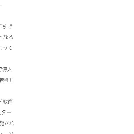
-
に引き
となる
とって
で導入
学習モ
学教育
スター
施され