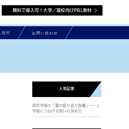
無料で導入可！大学／高校向けPBL教材
お問い合わせ
L教材
人気記事
探究学習の「夏の振り返り指導」――2
学期につなげる問いの深め方