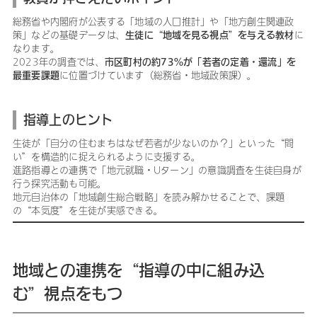
総務省や内閣府が公表する「地域の人口推計」や「地方創生関連政
生徒に“地域を見る視点”を与える教材
策」などの基礎データは、
に
なります。
市区町村の約73%が「若者の定着・還流」を
2023年の調査では、
最重要課題
に位置づけています（総務省・地域政策課）。
指導上のヒント
生徒が「自分の住むまちはなぜ若者が少ないのか？」といった“問
い”を構造的に捉えられるように支援する。
進路指導との連携で「地元就職・Uターン」の意識調査を生徒自身が
行う探究活動も可能。
地元自治体の「地域創生総合戦略」を読み解かせることで、課題
の“本気度”を生徒が実感できる。
地域との連携を“指導の中に組み込
む”視点をもつ