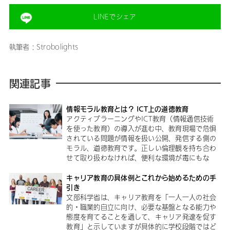
LINEでシェア
執筆者：Strobolights
関連記事
情報モラル教育とは？ ICT上の道徳教育
アクティブラーニングやICT教育（情報通信技術
を使った教育）の導入が進む中、教育現場で危惧
されている問題が情報を扱い公開、発信する側の
モラル、道徳教育です。正しい倫理観を持ち合わ
せて取り扱わなければ、便利な環境が毒にもな
キャリア教育の具体例とこれから始めるための手
引き
文部科学省は、キャリア教育を「一人一人の社会
的・職業的自立に向け、必要な基盤となる能力や
態度を育てることを通して、キャリア発達を促す
教育」と示していますが具体的に学校段階ではど