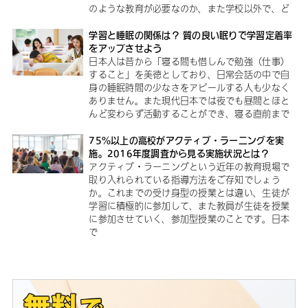
のような教育が必要なのか、また学校以外で、ど
学習と睡眠の関係は？ 質の良い眠りで学習定着率
をアップさせよう
日本人は昔から「寝る間も惜しんで勉強（仕事）
すること」を美徳としており、日常会話の中で自
身の睡眠時間の少なさをアピールする人も少なく
ありません。また現代日本では夜でも昼間とほと
んど変わらず活動することができ、寝る直前まで
75%以上の高校がアクティブ・ラーニングを実
施。2016年度調査から見る実施状況とは？
アクティブ・ラーニングという近年の教育現場で
取り入れられている指導方法をご存知でしょう
か。これまでの受け身型の授業とは違い、生徒が
学習に積極的に参加して、また教員が生徒を授業
に参加させていく、参加型授業のことです。日本
で