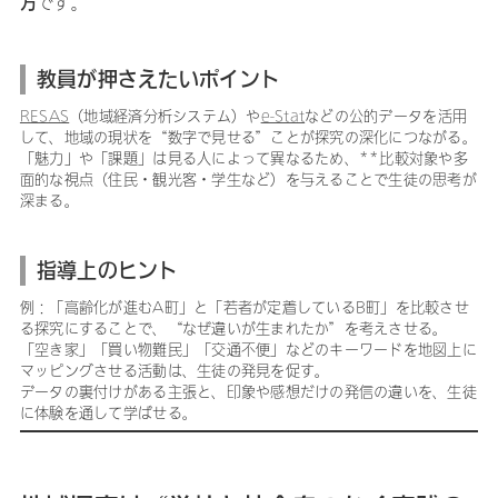
方
です。
教員が押さえたいポイント
RESAS
（地域経済分析システム）や
e-Stat
などの公的データを活用
して、地域の現状を“数字で見せる”ことが探究の深化につながる。
「魅力」や「課題」は見る人によって異なるため、**比較対象や多
面的な視点（住民・観光客・学生など）を与えることで生徒の思考が
深まる。
指導上のヒント
例：「高齢化が進むA町」と「若者が定着しているB町」を比較させ
る探究にすることで、“なぜ違いが生まれたか”を考えさせる。
「空き家」「買い物難民」「交通不便」などのキーワードを地図上に
マッピングさせる活動は、生徒の発見を促す。
データの裏付けがある主張と、印象や感想だけの発信の違いを、生徒
に体験を通して学ばせる。