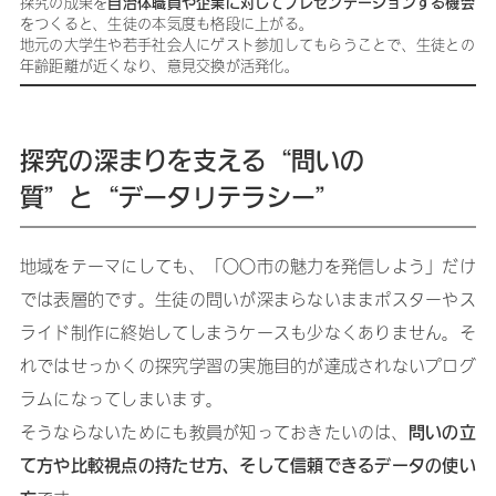
自治体職員や企業に対してプレゼンテーションする機会
探究の成果を
をつくると、生徒の本気度も格段に上がる。
地元の大学生や若手社会人にゲスト参加してもらうことで、生徒との
年齢距離が近くなり、意見交換が活発化。
探究の深まりを支える“問いの
質”と“データリテラシー”
地域をテーマにしても、「○○市の魅力を発信しよう」だけ
では表層的です。生徒の問いが深まらないままポスターやス
ライド制作に終始してしまうケースも少なくありません。そ
れではせっかくの探究学習の実施目的が達成されないプログ
ラムになってしまいます。
問いの立
そうならないためにも教員が知っておきたいのは、
て方や比較視点の持たせ方、そして信頼できるデータの使い