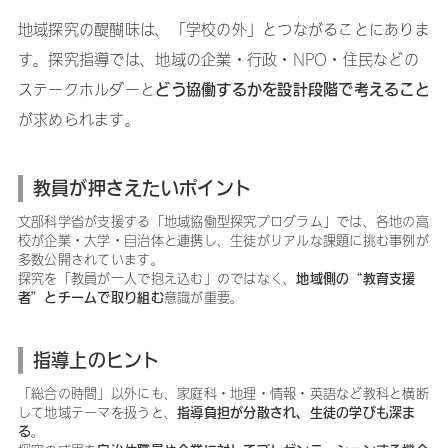
地域探究の醍醐味は、「学校の外」とつながることにありま
す。探究指導では、地域の企業・行政・NPO・住民などの
どう協働するかを設計段階で考えること
ステークホルダーと
が求められます。
教員が押さえたいポイント
文部科学省が支援する「地域協働型探究プログラム」では、各地の高
校が企業・大学・自治体と連携し、生徒がリアルな課題に挑む事例が
多数公開されています。
地域側の“教育支援
探究を「教員が一人で抱え込む」のではなく、
者”とチームで取り組む
意識が重要。
指導上のヒント
「総合の時間」以外にも、家庭科・地理・情報・英語など教科と横断
指導負担が分散され、生徒の学びも深ま
して地域テーマを扱うと、
る
。