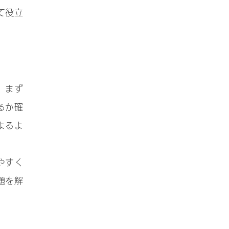
て役立
。まず
るか確
よるよ
やすく
題を解