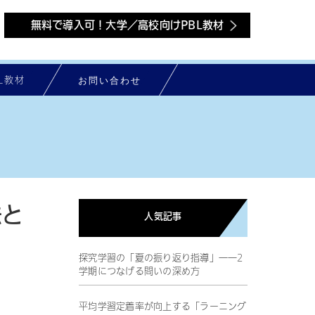
無料で導入可！大学／高校向けPBL教材
お問い合わせ
L教材
法と
人気記事
探究学習の「夏の振り返り指導」――2
学期につなげる問いの深め方
平均学習定着率が向上する「ラーニング