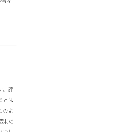
学習を
す。評
るとは
ものよ
結果だ