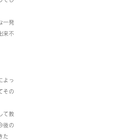
うでし
な一発
出来不
によっ
てその
して教
今後の
きた