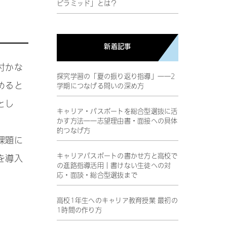
ピラミッド」とは？
新着記事
付かな
探究学習の「夏の振り返り指導」――2
めると
学期につなげる問いの深め方
とし
キャリア・パスポートを総合型選抜に活
かす方法――志望理由書・面接への具体
的つなげ方
課題に
キャリアパスポートの書かせ方と高校で
を導入
の進路指導活用｜書けない生徒への対
応・面談・総合型選抜まで
高校1年生へのキャリア教育授業 最初の
1時間の作り方