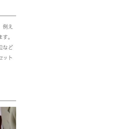
。例え
ます。
位など
セット