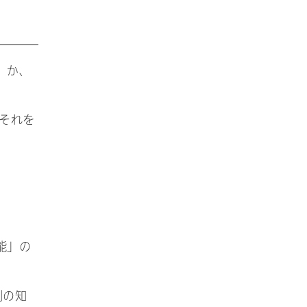
」か、
それを
能」の
別の知