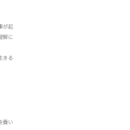
事が起
理解に
生きる
を養い