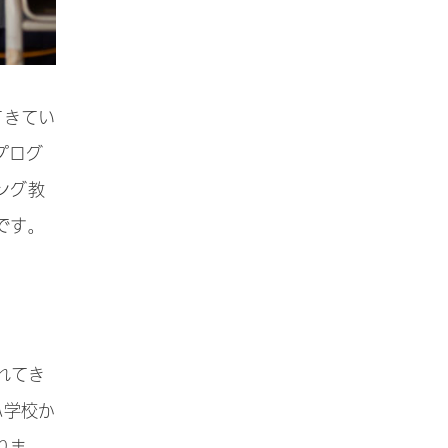
てきてい
プログ
ング教
です。
れてき
小学校か
りま