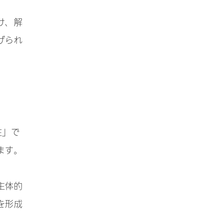
け、解
げられ
性」で
ます。
主体的
を形成