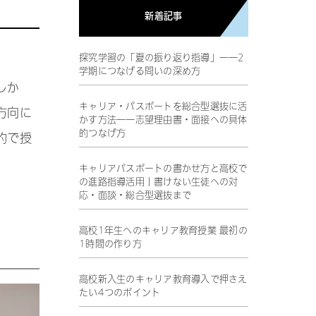
新着記事
探究学習の「夏の振り返り指導」――2
学期につなげる問いの深め方
しか
キャリア・パスポートを総合型選抜に活
方向に
かす方法――志望理由書・面接への具体
的つなげ方
的で授
キャリアパスポートの書かせ方と高校で
の進路指導活用｜書けない生徒への対
応・面談・総合型選抜まで
高校1年生へのキャリア教育授業 最初の
1時間の作り方
高校新入生のキャリア教育導入で押さえ
たい4つのポイント